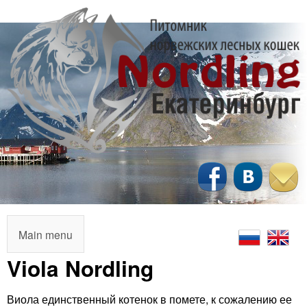
Перейти
к
основному
содержанию
N
o
r
M
Main menu
a
Viola Nordling
d
i
l
Виола единственный котенок в помете, к сожалению ее