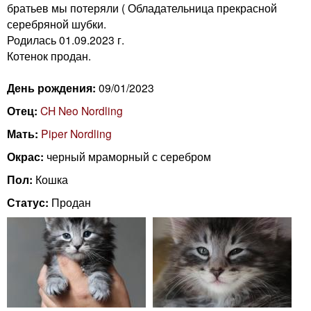
n
братьев мы потеряли ( Обладательница прекрасной
i
m
серебряной шубки.
Родилась 01.09.2023 г.
e
Котенок продан.
n
n
День рождения:
09/01/2023
g
u
Отец:
CH Neo Nordling
C
Мать:
Piper Nordling
a
Окрас:
черный мраморный с серебром
Пол:
Кошка
t
Статус:
Продан