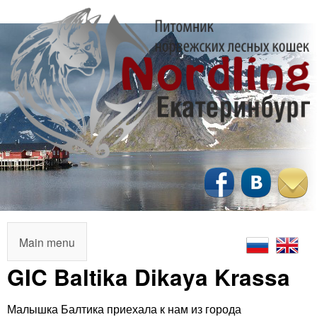
Перейти
к
основному
содержанию
N
o
r
M
Main menu
a
GIC Baltika Dikaya Krassa
d
i
l
Малышка Балтика приехала к нам из города