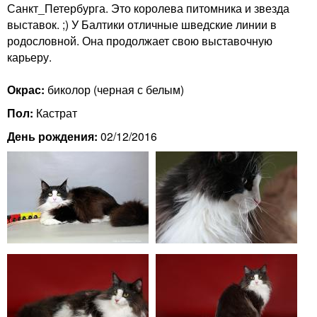
n
Санкт_Петербурга. Это королева питомника и звезда
i
m
выставок. ;) У Балтики отличные шведские линии в
родословной. Она продолжает свою выставочную
e
карьеру.
n
n
Окрас:
биколор (черная с белым)
g
u
Пол:
Кастрат
C
День рождения:
02/12/2016
a
t