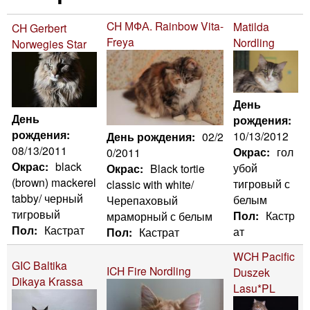
здесь
n
i
m
CH МФА. Rainbow Vita-
Matilda
CH Gerbert
Freya
Nordling
Norwegies Star
e
n
n
g
u
День
День
рождения:
C
рождения:
10/13/2012
День рождения:
02/2
08/13/2011
Окрас:
гол
0/2011
a
Окрас:
black
убой
Окрас:
Black tortie
(brown) mackerel
тигровый с
classic with white/
t
tabby/ черный
белым
Черепаховый
тигровый
Пол:
Кастр
мраморный с белым
Пол:
Кастрат
ат
Пол:
Кастрат
WCH Pacific
GIC Baltika
ICH Fire Nordling
Duszek
Dikaya Krassa
Lasu*PL