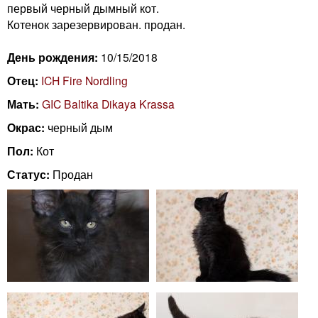
n
первый черный дымный кот.
i
m
Котенок зарезервирован. продан.
e
n
День рождения:
10/15/2018
n
Отец:
ICH Fire Nordling
g
u
Мать:
GIC Baltika Dikaya Krassa
C
Окрас:
черный дым
Пол:
Кот
a
Статус:
Продан
t