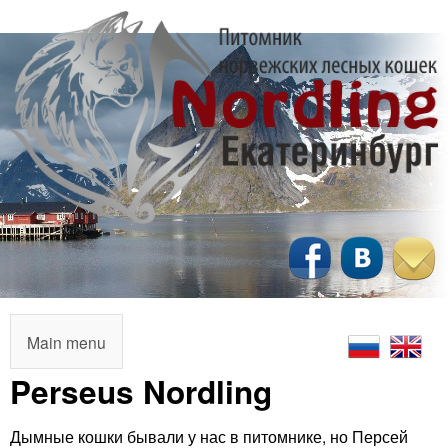
Перейти
к
основному
содержанию
N
o
r
M
Main menu
a
Perseus Nordling
d
i
l
Дымные кошки бывали у нас в питомнике, но Персей