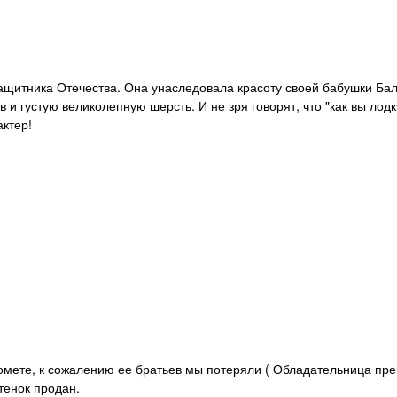
ащитника Отечества. Она унаследовала красоту своей бабушки Бал
 и густую великолепную шерсть. И не зря говорят, что "как вы лодк
актер!
омете, к сожалению ее братьев мы потеряли ( Обладательница пр
тенок продан.