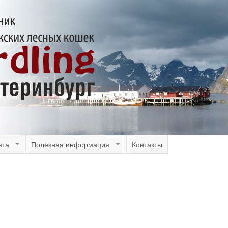
Перейти
к
основному
содержанию
ята
Полезная информация
Контакты