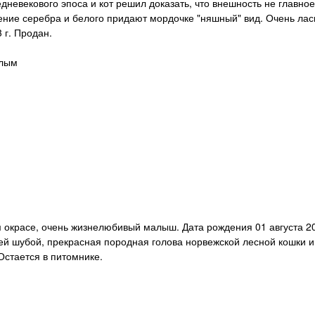
едневекового эпоса и кот решил доказать, что внешность не главно
ение серебра и белого придают мордочке "няшный" вид. Очень лас
 г. Продан.
елым
м окрасе, очень жизнелюбивый малыш. Дата рождения 01 августа 20
ей шубой, прекрасная породная голова норвежской лесной кошки 
Остается в питомнике.