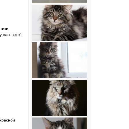
тики,
у назовете",
екрасной