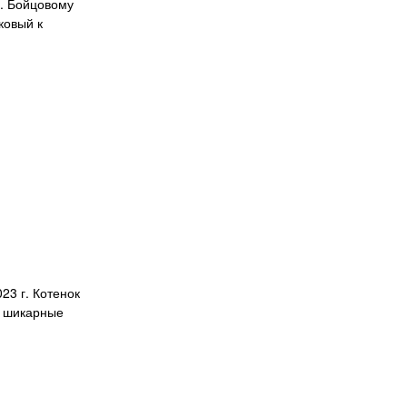
е. Бойцовому
ковый к
23 г. Котенок
и шикарные