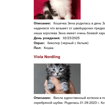
l
n
i
u
n
Описание:
Кошечка Зена родилась в день З
надеемся что возьмет от швейцарских предков
g
наша королева Зена имеет очень боевой хар
День рождения:
02/23/2025
C
Окрас:
биколор (черный с белым)
Пол:
Кошка
a
Viola Nordling
t
Описание:
Виола единственный котенок в п
серебряной шубки. Родилась 01.09.2023 г. Ко