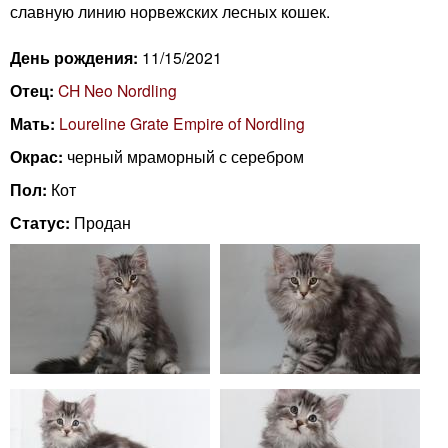
n
славную линию норвежских лесных кошек.
i
m
День рождения:
11/15/2021
e
n
Отец:
CH Neo Nordling
n
Мать:
Loureline Grate Empire of Nordling
g
u
Окрас:
черный мраморный с серебром
C
Пол:
Кот
a
Статус:
Продан
t