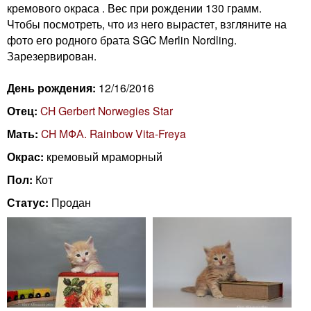
n
кремового окраса . Вес при рождении 130 грамм.
i
m
Чтобы посмотреть, что из него вырастет, взгляните на
фото его родного брата SGC Merlin Nordling.
e
Зарезервирован.
n
n
День рождения:
12/16/2016
g
u
Отец:
CH Gerbert Norwegies Star
C
Мать:
CH МФА. Rainbow Vita-Freya
a
Окрас:
кремовый мраморный
Пол:
Кот
t
Статус:
Продан