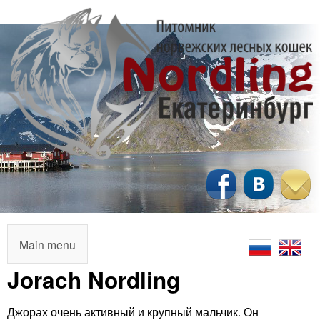
Перейти
к
основному
содержанию
N
o
r
M
Main menu
a
Jorach Nordling
d
i
l
Джорах очень активный и крупный мальчик. Он