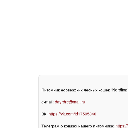
Питомник норвежских лесных кошек "Nordling"
e-mail:
dayrdre@mail.ru
ВК :
https://vk.com/id17505840
Телеграм о кошках нашего питомника:
https:/