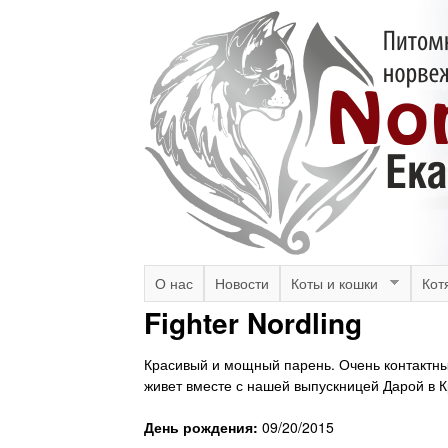
N
M
О нас
Новости
Коты и кошки
Кот
a
Fighter Nordling
o
i
r
Красивый и мощный парень. Очень контактный
n
живет вместе с нашей выпускницей Дарой в К
m
d
День рождения:
09/20/2015
e