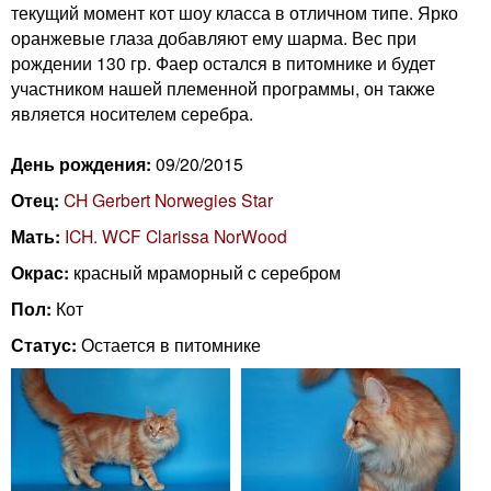
n
текущий момент кот шоу класса в отличном типе. Ярко
i
m
оранжевые глаза добавляют ему шарма. Вес при
рождении 130 гр. Фаер остался в питомнике и будет
e
участником нашей племенной программы, он также
n
является носителем серебра.
n
g
u
День рождения:
09/20/2015
C
Отец:
CH Gerbert Norwegies Star
Мать:
ICH. WCF Clarissa NorWood
a
Окрас:
красный мраморный c серебром
t
Пол:
Кот
Статус:
Остается в питомнике