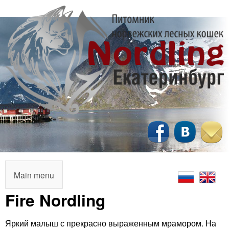
Перейти
к
основному
содержанию
N
o
r
M
Main menu
a
Fire Nordling
d
i
l
Яркий малыш с прекрасно выраженным мрамором. На