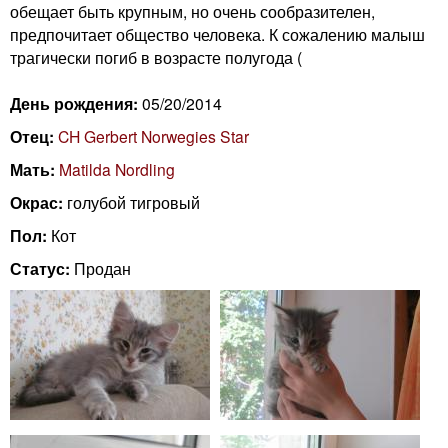
n
обещает быть крупным, но очень сообразителен,
i
m
предпочитает общество человека. К сожалению малыш
трагически погиб в возрасте полугода (
e
n
День рождения:
05/20/2014
n
g
Отец:
CH Gerbert Norwegies Star
u
Мать:
Matilda Nordling
C
Окрас:
голубой тигровый
a
Пол:
Кот
t
Статус:
Продан