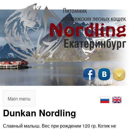
Перейти
к
основному
содержанию
N
o
r
M
Main menu
a
Dunkan Nordling
d
i
l
Славный малыш. Вес при рождении 120 гр. Котик не